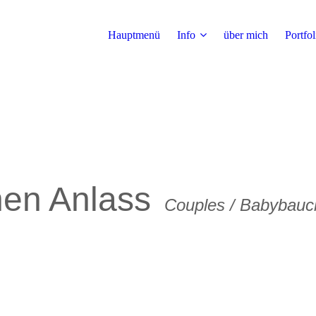
Hauptmenü
Info
über mich
Portfol
nen Anlass
Couples
/ Babybauch 