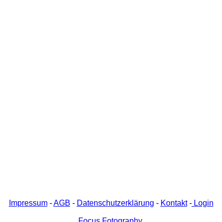
Impressum
-
AGB
-
Datenschutzerklärung
-
Kontakt
-
Login
Focus Fotography